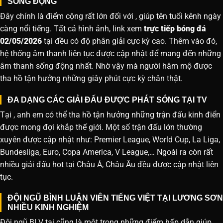
SỐNG ĐỘNG
Đây chính là điểm cộng rất lớn đối với , giúp tên tuổi kênh ngày
càng nổi tiếng. Tất cả hình ảnh, link xem
trực tiếp bóng đá
02/05/2026
tại đều có độ phân giải cực kỳ cao. Thêm vào đó,
hệ thống âm thanh liên tục được cập nhật để mang đến những
âm thanh sống động nhất. Nhờ vậy mà người hâm mộ được
tha hồ tận hưởng những giây phút cực kỳ chân thật.
ĐA DẠNG CÁC GIẢI ĐẤU ĐƯỢC PHÁT SÓNG TẠI TV
Tại , anh em có thể tha hồ tận hưởng những trận đấu kinh điển
được mong đợi khắp thế giới. Một số trận đấu lớn thường
xuyên được cập nhật như: Premier League, World Cup, La Liga,
Bundesliga, Euro, Copa America, V League,… Ngoài ra còn rất
nhiều giải đấu hot tại Châu Á, Châu Âu đều được cập nhật liên
tục.
ĐỘI NGŨ BÌNH LUẬN VIÊN TIẾNG VIỆT TẠI LƯƠNG SƠN
NHIỀU KINH NGHIỆM
Đội ngũ BLV tại cũng là một trong những điểm hấp dẫn giúp