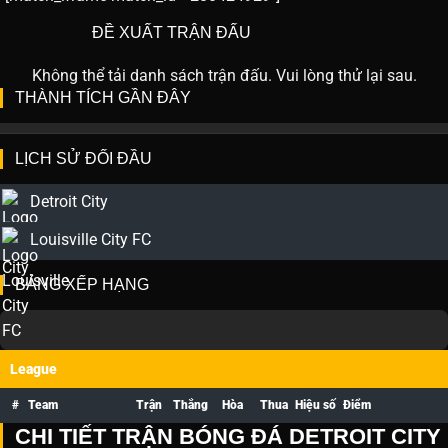
ĐỀ XUẤT TRẬN ĐẤU
Không thể tải danh sách trận đấu. Vui lòng thử lại sau.
THÀNH TÍCH GẦN ĐÂY
LỊCH SỬ ĐỐI ĐẦU
Detroit City
Louisville City FC
BẢNG XẾP HẠNG
League
#
Team
Trận
Thắng
Hòa
Thua
Hiệu số
Điểm
CHI TIẾT TRẬN BÓNG ĐÁ DETROIT CITY