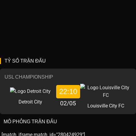
TỶ SỐ TRẬN ĐẤU
USL CHAMPIONSHIP
22:10
Detroit City
02/05
Louisville City FC
MÔ PHỎNG TRẬN ĐẤU
[match_iframe match_id="280424929"]