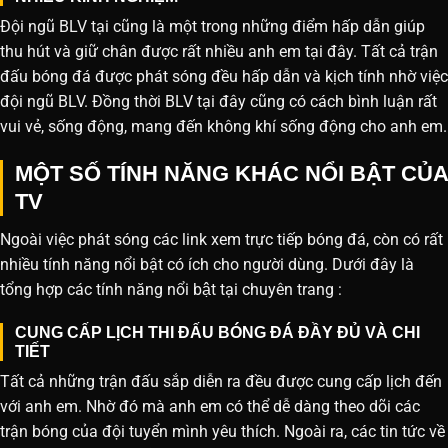
Đội ngũ BLV tại cũng là một trong những điểm hấp dẫn giúp
thu hút và giữ chân được rất nhiều anh em tại đây. Tất cả trận
đấu bóng đá được phát sóng đều hấp dẫn và kịch tính nhờ việc
đội ngũ BLV. Đồng thời BLV tại đây cũng có cách bình luận rất
vui vẻ, sống động, mang đến không khí sống động cho anh em.
MỘT SỐ TÍNH NĂNG KHÁC NỔI BẬT CỦA
TV
Ngoài việc phát sóng các link xem trực tiếp bóng đá, còn có rất
nhiều tính năng nổi bật có ích cho người dùng. Dưới đây là
tổng hợp các tính năng nổi bật tại chuyên trang :
CUNG CẤP LỊCH THI ĐẤU BÓNG ĐÁ ĐẦY ĐỦ VÀ CHI
TIẾT
Tất cả những trận đấu sắp diễn ra đều được cung cấp lịch đến
với anh em. Nhờ đó mà anh em có thể dễ dàng theo dõi các
trận bóng của đội tuyển mình yêu thích. Ngoài ra, các tin tức về