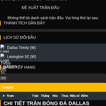
ĐỀ XUẤT TRẬN ĐẤU
Không thể tải danh sách trận đấu. Vui lòng thử lại sau.
THÀNH TÍCH GẦN ĐÂY
LỊCH SỬ ĐỐI ĐẦU
Dallas Trinity (W)
Lexington SC (W)
BẢNG XẾP HẠNG
League
#
Team
Trận
Thắng
Hòa
Thua
Hiệu số
Điểm
CHI TIẾT TRẬN BÓNG ĐÁ DALLAS