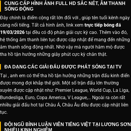
CUNG CẤP HÌNH ẢNH FULL HD SẮC NÉT, ÂM THANH
SỐNG ĐỘNG
Đây chính là điểm cộng rất lớn đối với , giúp tên tuổi kênh ngày
càng nổi tiếng. Tất cả hình ảnh, link xem
trực tiếp bóng đá
19/03/2026
tại đều có độ phân giải cực kỳ cao. Thêm vào đó,
hệ thống âm thanh liên tục được cập nhật để mang đến những
âm thanh sống động nhất. Nhờ vậy mà người hâm mộ được
tha hồ tận hưởng những giây phút cực kỳ chân thật.
ĐA DẠNG CÁC GIẢI ĐẤU ĐƯỢC PHÁT SÓNG TẠI TV
Tại , anh em có thể tha hồ tận hưởng những trận đấu kinh điển
được mong đợi khắp thế giới. Một số trận đấu lớn thường
xuyên được cập nhật như: Premier League, World Cup, La Liga,
Bundesliga, Euro, Copa America, V League,… Ngoài ra còn rất
nhiều giải đấu hot tại Châu Á, Châu Âu đều được cập nhật liên
tục.
ĐỘI NGŨ BÌNH LUẬN VIÊN TIẾNG VIỆT TẠI LƯƠNG SƠN
NHIỀU KINH NGHIỆM