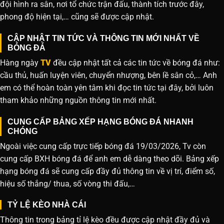
đội hình ra sân, nơi tổ chức trận đấu, thành tích trước đây,
phong độ hiện tại,… cũng sẽ được cập nhật.
CẬP NHẬT TIN TỨC VÀ THÔNG TIN MỚI NHẤT VỀ
BÓNG ĐÁ
Hàng ngày
TV
đều cập nhật tất cả các tin tức về bóng đá như:
cầu thủ, huấn luyện viên, chuyển nhượng, bên lề sân cỏ,… Anh
em có thể hoàn toàn yên tâm khi đọc tin tức tại đây, bởi luôn
tham khảo những nguồn thông tin mới nhất.
CUNG CẤP BẢNG XẾP HẠNG BÓNG ĐÁ NHANH
CHÓNG
Ngoài việc cung cấp trực tiếp bóng đá 19/03/2026, Tv còn
cung cấp BXH bóng đá để anh em dễ dàng theo dõi. Bảng xếp
hạng bóng đá sẽ cung cấp đầy đủ thông tin về vị trí, điểm số,
hiệu số thắng/ thua, số vòng thi đấu,…
TỶ LỆ KÈO NHÀ CÁI
Thông tin trong bảng tỉ lệ kèo đều được cập nhật đầy đủ và