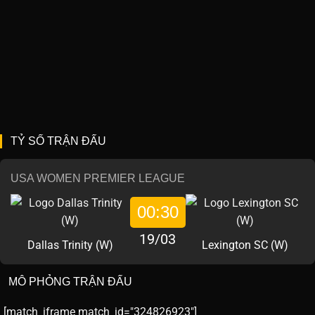
TỶ SỐ TRẬN ĐẤU
USA WOMEN PREMIER LEAGUE
00:30
19/03
Dallas Trinity (W)
Lexington SC (W)
MÔ PHỎNG TRẬN ĐẤU
[match_iframe match_id="324826923"]