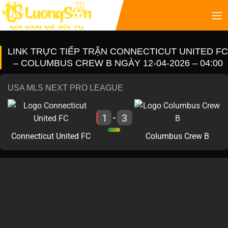
LINK TRỰC TIẾP TRẬN CONNECTICUT UNITED FC
– COLUMBUS CREW B NGÀY 12-04-2026 – 04:00
USA MLS NEXT PRO LEAGUE
1
3
-
Connecticut United FC
Columbus Crew B