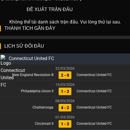
ĐỀ XUẤT TRẬN ĐẤU
Không thể tải danh sách trận đấu. Vui lòng thử lại sau.
THÀNH TÍCH GẦN ĐÂY
LỊCH SỬ ĐỐI ĐẦU
Connecticut United FC
22/03/2026
2 - 0
New England Revolution B
Connecticut United FC
15/03/2026
1 - 2
Philadelphia Union II
Connecticut United FC
08/03/2026
4 - 2
Chattanooga
Connecticut United FC
01/03/2026
1 - 3
Cincinnati II
Connecticut United FC