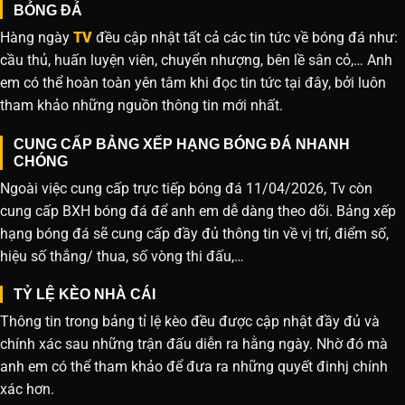
BÓNG ĐÁ
Hàng ngày
TV
đều cập nhật tất cả các tin tức về bóng đá như:
cầu thủ, huấn luyện viên, chuyển nhượng, bên lề sân cỏ,… Anh
em có thể hoàn toàn yên tâm khi đọc tin tức tại đây, bởi luôn
tham khảo những nguồn thông tin mới nhất.
CUNG CẤP BẢNG XẾP HẠNG BÓNG ĐÁ NHANH
CHÓNG
Ngoài việc cung cấp trực tiếp bóng đá 11/04/2026, Tv còn
cung cấp BXH bóng đá để anh em dễ dàng theo dõi. Bảng xếp
hạng bóng đá sẽ cung cấp đầy đủ thông tin về vị trí, điểm số,
hiệu số thắng/ thua, số vòng thi đấu,…
TỶ LỆ KÈO NHÀ CÁI
Thông tin trong bảng tỉ lệ kèo đều được cập nhật đầy đủ và
chính xác sau những trận đấu diễn ra hằng ngày. Nhờ đó mà
anh em có thể tham khảo để đưa ra những quyết đinhj chính
xác hơn.