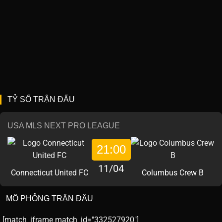
TỶ SỐ TRẬN ĐẤU
USA MLS NEXT PRO LEAGUE
21:00
11/04
Connecticut United FC
Columbus Crew B
MÔ PHỎNG TRẬN ĐẤU
[match_iframe match_id="332527920"]