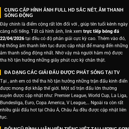
CUNG CẤP HÌNH ẢNH FULL HD SẮC NÉT, ÂM THANH
SỐNG ĐỘNG
Đây chính là điểm cộng rất lớn đối với , giúp tên tuổi kênh ngày
càng nổi tiếng. Tất cả hình ảnh, link xem
trực tiếp bóng đá
22/04/2026
tại đều có độ phân giải cực kỳ cao. Thêm vào đó,
hệ thống âm thanh liên tục được cập nhật để mang đến những
âm thanh sống động nhất. Nhờ vậy mà người hâm mộ được
tha hồ tận hưởng những giây phút cực kỳ chân thật.
ĐA DẠNG CÁC GIẢI ĐẤU ĐƯỢC PHÁT SÓNG TẠI TV
Tại , anh em có thể tha hồ tận hưởng những trận đấu kinh điển
được mong đợi khắp thế giới. Một số trận đấu lớn thường
xuyên được cập nhật như: Premier League, World Cup, La Liga,
Bundesliga, Euro, Copa America, V League,… Ngoài ra còn rất
nhiều giải đấu hot tại Châu Á, Châu Âu đều được cập nhật liên
tục.