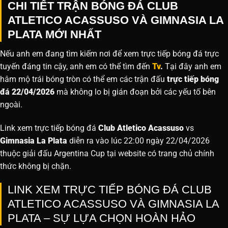
CHI TIẾT TRẬN BÓNG ĐÁ CLUB
ATLETICO ACASSUSO VÀ GIMNASIA LA
PLATA MỚI NHẤT
Nếu anh em đang tìm kiếm nơi để xem trực tiếp bóng đá trực
tuyến đáng tin cậy, anh em có thể tìm đến
Tv
.
Tại đây anh em
hâm mộ trái bóng tròn có thể em các trận đấu
trực tiếp bóng
đá 22/04/2026
mà không lo bị gián đoạn bởi các yếu tố bên
ngoài.
Link xem trực tiếp bóng đá
Club Atletico Acassuso
vs
Gimnasia La Plata
diễn ra vào lúc 22:00 ngày 22/04/2026
thuộc giải đấu Argentina Cup tại website
có trang chủ chính
thức không bị chặn.
LINK XEM TRỰC TIẾP BÓNG ĐÁ CLUB
ATLETICO ACASSUSO VÀ GIMNASIA LA
PLATA – SỰ LỰA CHỌN HOÀN HẢO