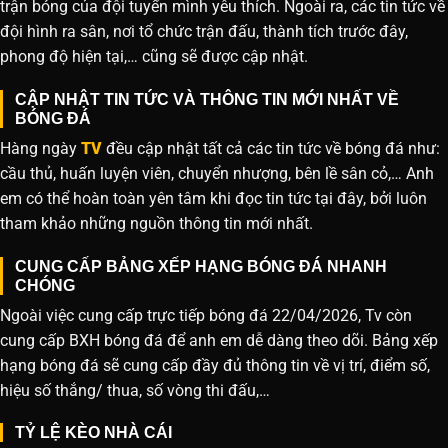
trận bóng của đội tuyển mình yêu thích. Ngoài ra, các tin tức về
đội hình ra sân, nơi tổ chức trận đấu, thành tích trước đây,
phong độ hiện tại,… cũng sẽ được cập nhật.
CẬP NHẬT TIN TỨC VÀ THÔNG TIN MỚI NHẤT VỀ
BÓNG ĐÁ
Hàng ngày
TV
đều cập nhật tất cả các tin tức về bóng đá như:
cầu thủ, huấn luyện viên, chuyển nhượng, bên lề sân cỏ,… Anh
em có thể hoàn toàn yên tâm khi đọc tin tức tại đây, bởi luôn
tham khảo những nguồn thông tin mới nhất.
CUNG CẤP BẢNG XẾP HẠNG BÓNG ĐÁ NHANH
CHÓNG
Ngoài việc cung cấp trực tiếp bóng đá 22/04/2026, Tv còn
cung cấp BXH bóng đá để anh em dễ dàng theo dõi. Bảng xếp
hạng bóng đá sẽ cung cấp đầy đủ thông tin về vị trí, điểm số,
hiệu số thắng/ thua, số vòng thi đấu,…
TỶ LỆ KÈO NHÀ CÁI