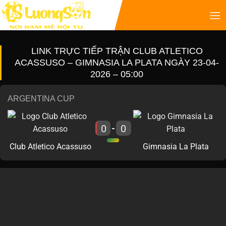
LINK TRỰC TIẾP TRẬN CLUB ATLETICO
ACASSUSO – GIMNASIA LA PLATA NGÀY 23-04-
2026 – 05:00
ARGENTINA CUP
0
0
-
Club Atletico Acassuso
Gimnasia La Plata