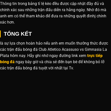
Thông tin trong bảng tỉ lệ kèo đều được cập nhật đầy đủ và
chính xác sau những trận đấu diễn ra hằng ngày. Nhờ đó mà
anh em có thể tham khảo để đưa ra những quyết đinhj chính
xác hơn.
TỔNG KẾT
là sự lựa chọn hoàn hảo nếu anh em muốn thưởng thức được
các trận đấu bóng đá Club Atletico Acassuso vs Gimnasia La
Plata hôm nay. Hãy ghi nhớ ngay đường link xem
trực tiếp
bóng đá
ngay bây giờ và chia sẻ đến bạn bè để không bỏ lỡ
các trận đấu bóng đá tuyệt vời nhất tại Tv.