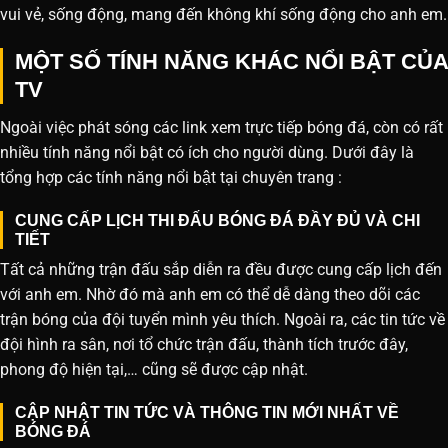
vui vẻ, sống động, mang đến không khí sống động cho anh em.
MỘT SỐ TÍNH NĂNG KHÁC NỔI BẬT CỦA
TV
Ngoài việc phát sóng các link xem trực tiếp bóng đá, còn có rất
nhiều tính năng nổi bật có ích cho người dùng. Dưới đây là
tổng hợp các tính năng nổi bật tại chuyên trang :
CUNG CẤP LỊCH THI ĐẤU BÓNG ĐÁ ĐẦY ĐỦ VÀ CHI
TIẾT
Tất cả những trận đấu sắp diễn ra đều được cung cấp lịch đến
với anh em. Nhờ đó mà anh em có thể dễ dàng theo dõi các
trận bóng của đội tuyển mình yêu thích. Ngoài ra, các tin tức về
đội hình ra sân, nơi tổ chức trận đấu, thành tích trước đây,
phong độ hiện tại,… cũng sẽ được cập nhật.
CẬP NHẬT TIN TỨC VÀ THÔNG TIN MỚI NHẤT VỀ
BÓNG ĐÁ