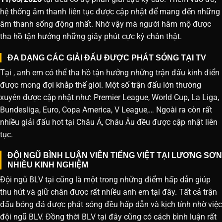
hệ thống âm thanh liên tục được cập nhật để mang đến những
âm thanh sống động nhất. Nhờ vậy mà người hâm mộ được
tha hồ tận hưởng những giây phút cực kỳ chân thật.
ĐA DẠNG CÁC GIẢI ĐẤU ĐƯỢC PHÁT SÓNG TẠI TV
Tại , anh em có thể tha hồ tận hưởng những trận đấu kinh điển
được mong đợi khắp thế giới. Một số trận đấu lớn thường
xuyên được cập nhật như: Premier League, World Cup, La Liga,
Bundesliga, Euro, Copa America, V League,… Ngoài ra còn rất
nhiều giải đấu hot tại Châu Á, Châu Âu đều được cập nhật liên
tục.
ĐỘI NGŨ BÌNH LUẬN VIÊN TIẾNG VIỆT TẠI LƯƠNG SƠN
NHIỀU KINH NGHIỆM
Đội ngũ BLV tại cũng là một trong những điểm hấp dẫn giúp
thu hút và giữ chân được rất nhiều anh em tại đây. Tất cả trận
đấu bóng đá được phát sóng đều hấp dẫn và kịch tính nhờ việc
đội ngũ BLV. Đồng thời BLV tại đây cũng có cách bình luận rất