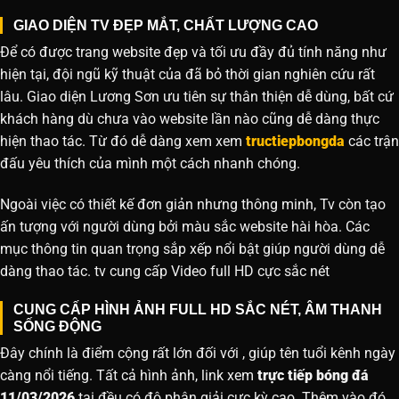
GIAO DIỆN TV ĐẸP MẮT, CHẤT LƯỢNG CAO
Để có được trang website đẹp và tối ưu đầy đủ tính năng như
hiện tại, đội ngũ kỹ thuật của đã bỏ thời gian nghiên cứu rất
lâu. Giao diện Lương Sơn ưu tiên sự thân thiện dễ dùng, bất cứ
khách hàng dù chưa vào website lần nào cũng dễ dàng thực
hiện thao tác. Từ đó dễ dàng xem xem
tructiepbongda
các trận
đấu yêu thích của mình một cách nhanh chóng.
Ngoài việc có thiết kế đơn giản nhưng thông minh, Tv còn tạo
ấn tượng với người dùng bởi màu sắc website hài hòa. Các
mục thông tin quan trọng sắp xếp nổi bật giúp người dùng dễ
dàng thao tác. tv cung cấp Video full HD cực sắc nét
CUNG CẤP HÌNH ẢNH FULL HD SẮC NÉT, ÂM THANH
SỐNG ĐỘNG
Đây chính là điểm cộng rất lớn đối với , giúp tên tuổi kênh ngày
càng nổi tiếng. Tất cả hình ảnh, link xem
trực tiếp bóng đá
11/03/2026
tại đều có độ phân giải cực kỳ cao. Thêm vào đó,