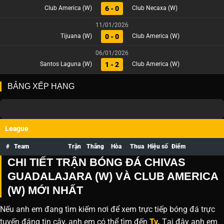
6 - 0
Club America (W)
Club Necaxa (W)
11/01/2026
0 - 0
Tijuana (W)
Club America (W)
06/01/2026
1 - 2
Santos Laguna (W)
Club America (W)
BẢNG XẾP HẠNG
League
#
Team
Trận
Thắng
Hòa
Thua
Hiệu số
Điểm
CHI TIẾT TRẬN BÓNG ĐÁ CHIVAS
GUADALAJARA (W) VÀ CLUB AMERICA
(W) MỚI NHẤT
Nếu anh em đang tìm kiếm nơi để xem trực tiếp bóng đá trực
tuyến đáng tin cậy, anh em có thể tìm đến
Tv
.
Tại đây anh em