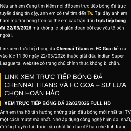
Nếu anh em đang tìm kiếm nơi để xem trực tiếp bóng đá trực
tuyến đáng tin cậy, anh em có thể tìm đến
Tv
.
Tại đây anh em
hâm mộ trái bóng tròn có thể em các trận đấu
trực tiếp bóng
đá 22/03/2026
mà không lo bị gián đoạn bởi các yếu tố bên
ngoài.
Link xem trực tiếp bóng đá
Chennai Titans
vs
FC Goa
diễn ra
vào lúc 11:30 ngày 22/03/2026 thuộc giải đấu Indian Super
League tại website
có trang chủ chính thức không bị chặn.
LINK XEM TRỰC TIẾP BÓNG ĐÁ
CHENNAI TITANS VÀ FC GOA – SỰ LỰA
CHỌN HOÀN HẢO
XEM TRỰC TIẾP BÓNG ĐÁ 22/03/2026 FULL HD
Anh em tha hồ tận hưởng những trận đấu bóng mới nhất tại TV
một cách mượt mà nhất. Nhờ áp dụng công nghệ hiện đại nhất,
đường truyền tại được cập nhật liên tục để hạn chế tình trạng