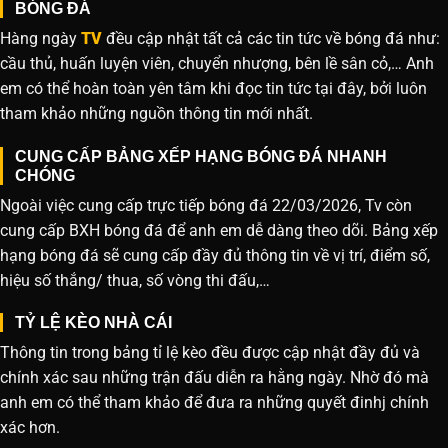
BÓNG ĐÁ
Hàng ngày
TV
đều cập nhật tất cả các tin tức về bóng đá như:
cầu thủ, huấn luyện viên, chuyển nhượng, bên lề sân cỏ,… Anh
em có thể hoàn toàn yên tâm khi đọc tin tức tại đây, bởi luôn
tham khảo những nguồn thông tin mới nhất.
CUNG CẤP BẢNG XẾP HẠNG BÓNG ĐÁ NHANH
CHÓNG
Ngoài việc cung cấp trực tiếp bóng đá 22/03/2026, Tv còn
cung cấp BXH bóng đá để anh em dễ dàng theo dõi. Bảng xếp
hạng bóng đá sẽ cung cấp đầy đủ thông tin về vị trí, điểm số,
hiệu số thắng/ thua, số vòng thi đấu,…
TỶ LỆ KÈO NHÀ CÁI
Thông tin trong bảng tỉ lệ kèo đều được cập nhật đầy đủ và
chính xác sau những trận đấu diễn ra hằng ngày. Nhờ đó mà
anh em có thể tham khảo để đưa ra những quyết đinhj chính
xác hơn.