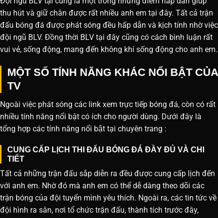
Đội ngũ BLV tại cũng là một trong những điểm hấp dẫn giúp
thu hút và giữ chân được rất nhiều anh em tại đây. Tất cả trận
đấu bóng đá được phát sóng đều hấp dẫn và kịch tính nhờ việc
đội ngũ BLV. Đồng thời BLV tại đây cũng có cách bình luận rất
vui vẻ, sống động, mang đến không khí sống động cho anh em.
MỘT SỐ TÍNH NĂNG KHÁC NỔI BẬT CỦA
TV
Ngoài việc phát sóng các link xem trực tiếp bóng đá, còn có rất
nhiều tính năng nổi bật có ích cho người dùng. Dưới đây là
tổng hợp các tính năng nổi bật tại chuyên trang :
CUNG CẤP LỊCH THI ĐẤU BÓNG ĐÁ ĐẦY ĐỦ VÀ CHI
TIẾT
Tất cả những trận đấu sắp diễn ra đều được cung cấp lịch đến
với anh em. Nhờ đó mà anh em có thể dễ dàng theo dõi các
trận bóng của đội tuyển mình yêu thích. Ngoài ra, các tin tức về
đội hình ra sân, nơi tổ chức trận đấu, thành tích trước đây,