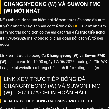
CHANGNYEONG (W) VÀ SUWON FMC
(W) MỚI NHẤT
Nếu anh em đang tìm kiếm nơi để xem trực tiếp bóng đá trực
tuyến đáng tin cậy, anh em có thể tìm đến
Tv
.
Tại đây anh em
hâm mộ trái bóng tròn có thể em các trận đấu
trực tiếp bóng
đá 17/06/2026
mà không lo bị gián đoạn bởi các yếu tố bên
ngoài.
Link xem trực tiếp bóng đá
Changnyeong (W)
vs
Suwon FMC
(W)
diễn ra vào lúc 10:00 ngày 17/06/2026 thuộc giải đấu WK
League tại website
có trang chủ chính thức không bị chặn.
LINK XEM TRỰC TIẾP BÓNG ĐÁ
CHANGNYEONG (W) VÀ SUWON FMC
(W) – SỰ LỰA CHỌN HOÀN HẢO
XEM TRỰC TIẾP BÓNG ĐÁ 17/06/2026 FULL HD
Anh em tha hồ tận hưởng những trận đấu bóng mới nhất tại TV