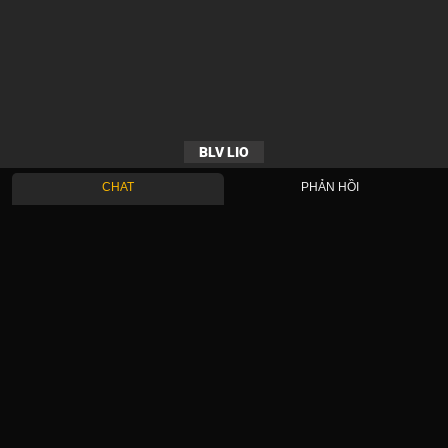
BLV LIO
CHAT
PHẢN HỒI