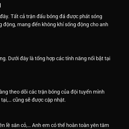
M
 đây. Tất cả trận đấu bóng đá được phát sóng
sống động, mang đến không khí sống động cho anh
ưới đây là tổng hợp các tính năng nổi bật tại
àng theo dõi các trận bóng của đội tuyển mình
n tại,… cũng sẽ được cập nhật.
bên lề sân cỏ,… Anh em có thể hoàn toàn yên tâm