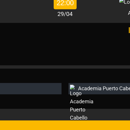
22:00
29/04
Academia Puerto Cabe