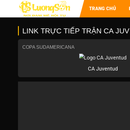
TRANG CHỦ
LINK TRỰC TIẾP TRẬN CA JUV
COPA SUDAMERICANA
CA Juventud