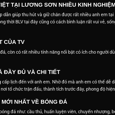
VIỆT TẠI LƯƠNG SƠN NHIỀU KINH NGHIỆ
p dẫn giúp thu hút và giữ chân được rất nhiều anh em tại
ồng thời BLV tại đây cũng có cách bình luận rất vui vẻ, 
T CỦA TV
 còn có rất nhiều tính năng nổi bật có ích cho người dùng. D
 ĐẦY ĐỦ VÀ CHI TIẾT
 cấp lịch đến với anh em. Nhờ đó mà anh em có thể dễ d
n, nơi tổ chức trận đấu, thành tích trước đây, phong độ hiệ
N MỚI NHẤT VỀ BÓNG ĐÁ
ề bóng đá như: cầu thủ, huấn luyện viên, chuyển nhượng, 