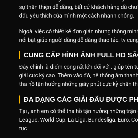
sự thân thiện dễ dùng, bất cứ khách hàng dù ch
đấu yêu thích của mình một cách nhanh chóng.
Ngoài việc có thiết kế đơn giản nhưng thông min
nổi bật giúp người dùng dễ dàng thao tác. tv cun
CUNG CẤP HÌNH ẢNH FULL HD S
Đây chính là điểm cộng rất lớn đối với , giúp tên 
giải cực kỳ cao. Thêm vào đó, hệ thống âm tha
tha hồ tận hưởng những giây phút cực kỳ chân th
ĐA DẠNG CÁC GIẢI ĐẤU ĐƯỢC PH
Tại , anh em có thể tha hồ tận hưởng những trận
League, World Cup, La Liga, Bundesliga, Euro, Co
tục.