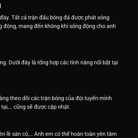
M
 đây. Tất cả trận đấu bóng đá được phát sóng
sống động, mang đến không khí sống động cho anh
ưới đây là tổng hợp các tính năng nổi bật tại
àng theo dõi các trận bóng của đội tuyển mình
n tại,… cũng sẽ được cập nhật.
bên lề sân cỏ,… Anh em có thể hoàn toàn yên tâm