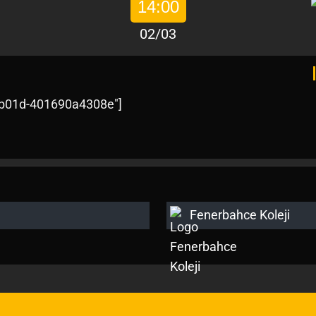
14:00
02/03
-b01d-401690a4308e"]
Fenerbahce Koleji