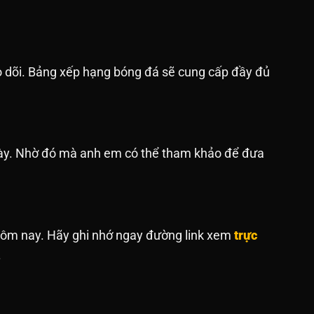
o dõi. Bảng xếp hạng bóng đá sẽ cung cấp đầy đủ
ngày. Nhờ đó mà anh em có thể tham khảo để đưa
hôm nay. Hãy ghi nhớ ngay đường link xem
trực
.