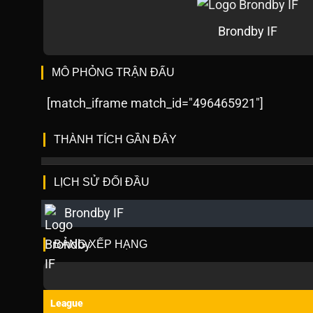
Brondby IF
MÔ PHỎNG TRẬN ĐẤU
[match_iframe match_id="496465921"]
THÀNH TÍCH GẦN ĐÂY
LỊCH SỬ ĐỐI ĐẦU
Brondby IF
BẢNG XẾP HẠNG
League