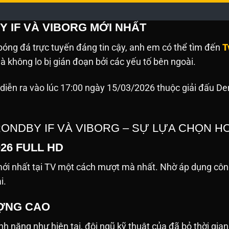
Y IF VÀ VIBORG MỚI NHẤT
óng đá trực tuyến đáng tin cậy, anh em có thể tìm đến
T
 không lo bị gián đoạn bởi các yếu tố bên ngoài.
diễn ra vào lúc 17:00 ngày 15/03/2026 thuộc giải đấu D
RONDBY IF VÀ VIBORG – SỰ LỰA CHỌN H
026 FULL HD
i nhất tại TV một cách mượt mà nhất. Nhờ áp dụng công
ải.
ƯỢNG CAO
h năng như hiện tại, đội ngũ kỹ thuật của đã bỏ thời gian