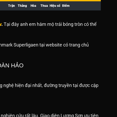
Trận
Thắng
Hòa
Thua
Hiệu số
Điểm
v
.
Tại đây anh em hâm mộ trái bóng tròn có thể
enmark Superligaen tại website
có trang chủ
OÀN HẢO
 nghệ hiện đại nhất, đường truyền tại được cập
 nghiên cứu rất lâu. Giao diện Lương Sơn ưu tiên