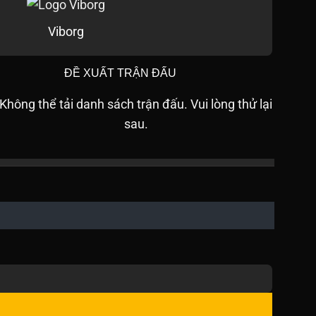
Viborg
ĐỀ XUẤT TRẬN ĐẤU
Không thể tải danh sách trận đấu. Vui lòng thử lại
sau.