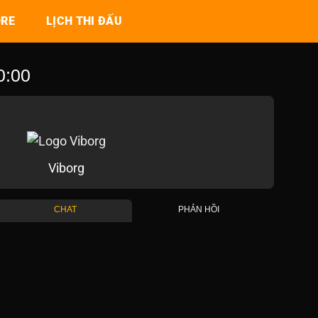
ORE
LỊCH THI ĐẤU
0:00
Viborg
CHAT
PHẢN HỒI