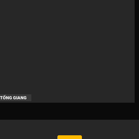
 TỐNG GIANG