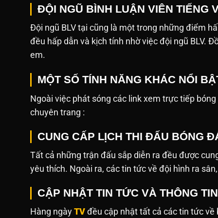
ĐỘI NGŨ BÌNH LUẬN VIÊN TIẾNG 
Đội ngũ BLV tại cũng là một trong những điểm hấ
đều hấp dẫn và kịch tính nhờ việc đội ngũ BLV. Đ
em.
MỘT SỐ TÍNH NĂNG KHÁC NỔI BẬ
Ngoài việc phát sóng các link xem trực tiếp bóng đá,
chuyên trang :
CUNG CẤP LỊCH THI ĐẤU BÓNG ĐÁ
Tất cả những trận đấu sắp diễn ra đều được cung
yêu thích. Ngoài ra, các tin tức về đội hình ra sâ
CẬP NHẬT TIN TỨC VÀ THÔNG TI
Hàng ngày
TV
đều cập nhật tất cả các tin tức v