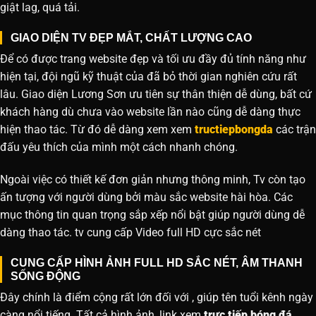
giật lag, quá tải.
GIAO DIỆN TV ĐẸP MẮT, CHẤT LƯỢNG CAO
Để có được trang website đẹp và tối ưu đầy đủ tính năng như
hiện tại, đội ngũ kỹ thuật của đã bỏ thời gian nghiên cứu rất
lâu. Giao diện Lương Sơn ưu tiên sự thân thiện dễ dùng, bất cứ
khách hàng dù chưa vào website lần nào cũng dễ dàng thực
hiện thao tác. Từ đó dễ dàng xem xem
tructiepbongda
các trận
đấu yêu thích của mình một cách nhanh chóng.
Ngoài việc có thiết kế đơn giản nhưng thông minh, Tv còn tạo
ấn tượng với người dùng bởi màu sắc website hài hòa. Các
mục thông tin quan trọng sắp xếp nổi bật giúp người dùng dễ
dàng thao tác. tv cung cấp Video full HD cực sắc nét
CUNG CẤP HÌNH ẢNH FULL HD SẮC NÉT, ÂM THANH
SỐNG ĐỘNG
Đây chính là điểm cộng rất lớn đối với , giúp tên tuổi kênh ngày
càng nổi tiếng. Tất cả hình ảnh, link xem
trực tiếp bóng đá