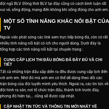
đội ngũ BLV. Đồng thời BLV tại đây cũng có cách bình luận rất
vui vẻ, sống động, mang đến không khí sống động cho anh em.
MỘT SỐ TÍNH NĂNG KHÁC NỔI BẬT CỦA
TV
Ngoài việc phát sóng các link xem trực tiếp bóng đá, còn có rất
nhiều tính năng nổi bật có ích cho người dùng. Dưới đây là
tổng hợp các tính năng nổi bật tại chuyên trang :
CUNG CẤP LỊCH THI ĐẤU BÓNG ĐÁ ĐẦY ĐỦ VÀ CHI
TIẾT
Tất cả những trận đấu sắp diễn ra đều được cung cấp lịch đến
với anh em. Nhờ đó mà anh em có thể dễ dàng theo dõi các
trận bóng của đội tuyển mình yêu thích. Ngoài ra, các tin tức về
đội hình ra sân, nơi tổ chức trận đấu, thành tích trước đây,
phong độ hiện tại,… cũng sẽ được cập nhật.
CẬP NHẬT TIN TỨC VÀ THÔNG TIN MỚI NHẤT VỀ