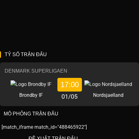
TỶ SỐ TRẬN ĐẤU
DENMARK SUPERLIGAEN
17:00
Brondby IF
Nordsjaelland
01/05
MÔ PHỎNG TRẬN ĐẤU
[match_iframe match_id="488465922"]
ĐỀ XUẤT TRẬN ĐẤU