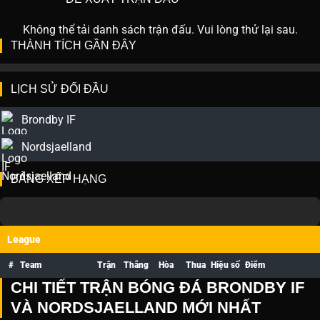
Không thể tải danh sách trận đấu. Vui lòng thử lại sau.
THÀNH TÍCH GẦN ĐÂY
LỊCH SỬ ĐỐI ĐẦU
Brondby IF
Nordsjaelland
BẢNG XẾP HẠNG
League
#
Team
Trận
Thắng
Hòa
Thua
Hiệu số
Điểm
CHI TIẾT TRẬN BÓNG ĐÁ BRONDBY IF
VÀ NORDSJAELLAND MỚI NHẤT