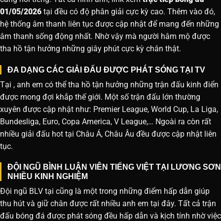
01/05/2026
tại đều có độ phân giải cực kỳ cao. Thêm vào đó,
hệ thống âm thanh liên tục được cập nhật để mang đến những
âm thanh sống động nhất. Nhờ vậy mà người hâm mộ được
tha hồ tận hưởng những giây phút cực kỳ chân thật.
ĐA DẠNG CÁC GIẢI ĐẤU ĐƯỢC PHÁT SÓNG TẠI TV
Tại , anh em có thể tha hồ tận hưởng những trận đấu kinh điển
được mong đợi khắp thế giới. Một số trận đấu lớn thường
xuyên được cập nhật như: Premier League, World Cup, La Liga,
Bundesliga, Euro, Copa America, V League,… Ngoài ra còn rất
nhiều giải đấu hot tại Châu Á, Châu Âu đều được cập nhật liên
tục.
ĐỘI NGŨ BÌNH LUẬN VIÊN TIẾNG VIỆT TẠI LƯƠNG SƠN
NHIỀU KINH NGHIỆM
Đội ngũ BLV tại cũng là một trong những điểm hấp dẫn giúp
thu hút và giữ chân được rất nhiều anh em tại đây. Tất cả trận
đấu bóng đá được phát sóng đều hấp dẫn và kịch tính nhờ việc