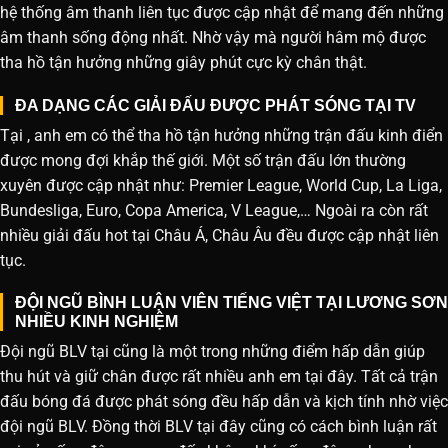
hệ thống âm thanh liên tục được cập nhật để mang đến những
âm thanh sống động nhất. Nhờ vậy mà người hâm mộ được
tha hồ tận hưởng những giây phút cực kỳ chân thật.
ĐA DẠNG CÁC GIẢI ĐẤU ĐƯỢC PHÁT SÓNG TẠI TV
Tại , anh em có thể tha hồ tận hưởng những trận đấu kinh điển
được mong đợi khắp thế giới. Một số trận đấu lớn thường
xuyên được cập nhật như: Premier League, World Cup, La Liga,
Bundesliga, Euro, Copa America, V League,… Ngoài ra còn rất
nhiều giải đấu hot tại Châu Á, Châu Âu đều được cập nhật liên
tục.
ĐỘI NGŨ BÌNH LUẬN VIÊN TIẾNG VIỆT TẠI LƯƠNG SƠN
NHIỀU KINH NGHIỆM
Đội ngũ BLV tại cũng là một trong những điểm hấp dẫn giúp
thu hút và giữ chân được rất nhiều anh em tại đây. Tất cả trận
đấu bóng đá được phát sóng đều hấp dẫn và kịch tính nhờ việc
đội ngũ BLV. Đồng thời BLV tại đây cũng có cách bình luận rất