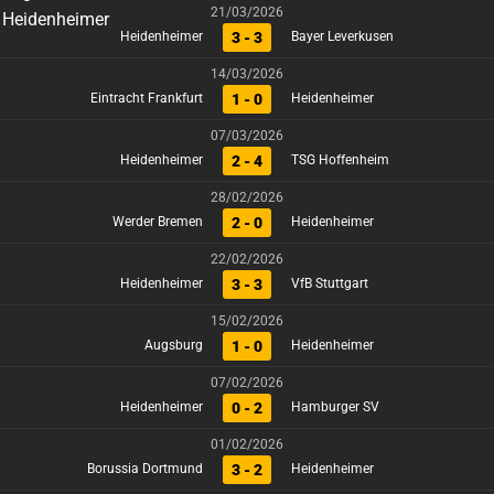
21/03/2026
3 - 3
Heidenheimer
Bayer Leverkusen
14/03/2026
1 - 0
Eintracht Frankfurt
Heidenheimer
07/03/2026
2 - 4
Heidenheimer
TSG Hoffenheim
28/02/2026
2 - 0
Werder Bremen
Heidenheimer
22/02/2026
3 - 3
Heidenheimer
VfB Stuttgart
15/02/2026
1 - 0
Augsburg
Heidenheimer
07/02/2026
0 - 2
Heidenheimer
Hamburger SV
01/02/2026
3 - 2
Borussia Dortmund
Heidenheimer