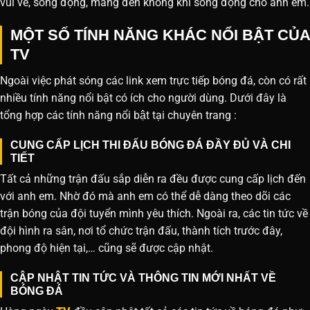
vui vẻ, sống động, mang đến không khí sống động cho anh em.
MỘT SỐ TÍNH NĂNG KHÁC NỔI BẬT CỦA
TV
Ngoài việc phát sóng các link xem trực tiếp bóng đá, còn có rất
nhiều tính năng nổi bật có ích cho người dùng. Dưới đây là
tổng hợp các tính năng nổi bật tại chuyên trang :
CUNG CẤP LỊCH THI ĐẤU BÓNG ĐÁ ĐẦY ĐỦ VÀ CHI
TIẾT
Tất cả những trận đấu sắp diễn ra đều được cung cấp lịch đến
với anh em. Nhờ đó mà anh em có thể dễ dàng theo dõi các
trận bóng của đội tuyển mình yêu thích. Ngoài ra, các tin tức về
đội hình ra sân, nơi tổ chức trận đấu, thành tích trước đây,
phong độ hiện tại,… cũng sẽ được cập nhật.
CẬP NHẬT TIN TỨC VÀ THÔNG TIN MỚI NHẤT VỀ
BÓNG ĐÁ