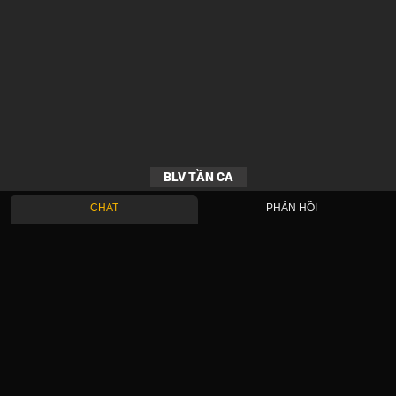
BLV TẦN CA
CHAT
PHẢN HỒI