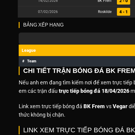
2 - 0
14/02/2026
BK Frem
4 - 1
07/02/2026
Roskilde
BẢNG XẾP HẠNG
League
#
Team
CHI TIẾT TRẬN BÓNG ĐÁ BK FRE
Nếu anh em đang tìm kiếm nơi để xem trực tiếp b
em các trận đấu
trực tiếp bóng đá 18/04/2026
mà
Link xem trực tiếp bóng đá
BK Frem
vs
Vegar
diễ
thức không bị chặn.
LINK XEM TRỰC TIẾP BÓNG ĐÁ B