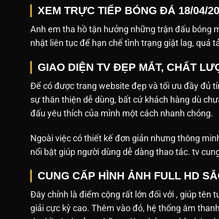
XEM TRỰC TIẾP BÓNG ĐÁ 18/04/2
Anh em tha hồ tận hưởng những trận đấu bóng mớ
nhật liên tục để hạn chế tình trạng giật lag, quá t
GIAO DIỆN TV ĐẸP MẮT, CHẤT L
Để có được trang website đẹp và tối ưu đầy đủ tín
sự thân thiện dễ dùng, bất cứ khách hàng dù ch
đấu yêu thích của mình một cách nhanh chóng.
Ngoài việc có thiết kế đơn giản nhưng thông min
nổi bật giúp người dùng dễ dàng thao tác. tv cun
CUNG CẤP HÌNH ẢNH FULL HD S
Đây chính là điểm cộng rất lớn đối với , giúp tên 
giải cực kỳ cao. Thêm vào đó, hệ thống âm tha