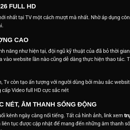
026 FULL HD
i nhất tại TV một cách mượt mà nhất. Nhờ áp dụng công
ải.
ƯỢNG CAO
h năng như hiện tại, đội ngũ kỹ thuật của đã bỏ thời gian
ưa vào website lần nào cũng dễ dàng thực hiện thao tác
h, Tv còn tạo ấn tượng với người dùng bởi màu sắc websit
g cấp Video full HD cực sắc nét
ẮC NÉT, ÂM THANH SỐNG ĐỘNG
tuổi kênh ngày càng nổi tiếng. Tất cả hình ảnh, link xem
tr
nh liên tục được cập nhật để mang đến những âm thanh 