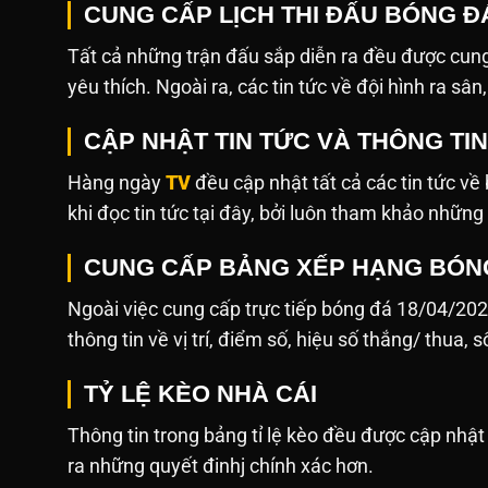
CUNG CẤP LỊCH THI ĐẤU BÓNG ĐÁ
Tất cả những trận đấu sắp diễn ra đều được cung
yêu thích. Ngoài ra, các tin tức về đội hình ra sâ
CẬP NHẬT TIN TỨC VÀ THÔNG TI
Hàng ngày
TV
đều cập nhật tất cả các tin tức v
khi đọc tin tức tại đây, bởi luôn tham khảo những
CUNG CẤP BẢNG XẾP HẠNG BÓN
Ngoài việc cung cấp trực tiếp bóng đá 18/04/20
thông tin về vị trí, điểm số, hiệu số thắng/ thua, 
TỶ LỆ KÈO NHÀ CÁI
Thông tin trong bảng tỉ lệ kèo đều được cập nh
ra những quyết đinhj chính xác hơn.