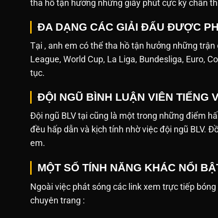
tha hồ tận hưởng những giây phút cực kỳ chân th
ĐA DẠNG CÁC GIẢI ĐẤU ĐƯỢC PH
Tại , anh em có thể tha hồ tận hưởng những trận
League, World Cup, La Liga, Bundesliga, Euro, Co
tục.
ĐỘI NGŨ BÌNH LUẬN VIÊN TIẾNG 
Đội ngũ BLV tại cũng là một trong những điểm hấ
đều hấp dẫn và kịch tính nhờ việc đội ngũ BLV. Đ
em.
MỘT SỐ TÍNH NĂNG KHÁC NỔI BẬ
Ngoài việc phát sóng các link xem trực tiếp bóng đá,
chuyên trang :