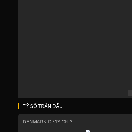
TỶ SỐ TRẬN ĐẤU
DENMARK DIVISION 3