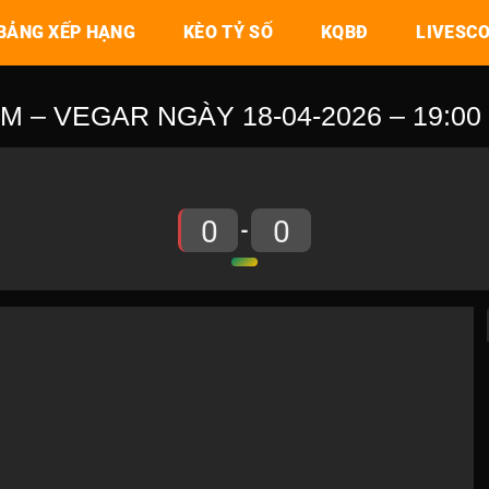
BẢNG XẾP HẠNG
KÈO TỶ SỐ
KQBĐ
LIVESC
M – VEGAR NGÀY 18-04-2026 – 19:00
0
0
-