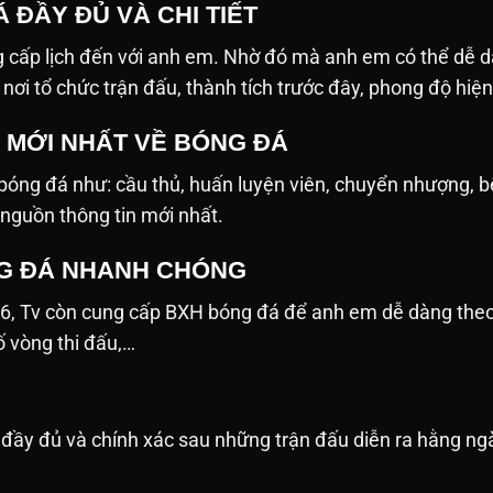
 ĐẦY ĐỦ VÀ CHI TIẾT
 cấp lịch đến với anh em. Nhờ đó mà anh em có thể dễ d
n, nơi tổ chức trận đấu, thành tích trước đây, phong độ hiệ
N MỚI NHẤT VỀ BÓNG ĐÁ
ề bóng đá như: cầu thủ, huấn luyện viên, chuyển nhượng, 
 nguồn thông tin mới nhất.
G ĐÁ NHANH CHÓNG
26, Tv còn cung cấp BXH bóng đá để anh em dễ dàng the
số vòng thi đấu,…
ật đầy đủ và chính xác sau những trận đấu diễn ra hằng 