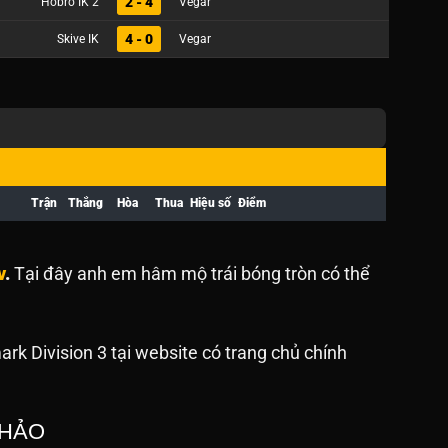
2 - 4
Hobro IK 2
Vegar
4 - 0
Skive IK
Vegar
Trận
Thắng
Hòa
Thua
Hiệu số
Điểm
v
.
Tại đây anh em hâm mộ trái bóng tròn có thể
rk Division 3 tại website
có trang chủ chính
 HẢO