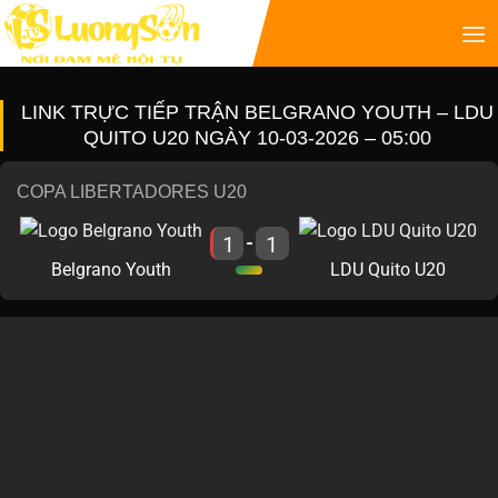
LINK TRỰC TIẾP TRẬN BELGRANO YOUTH – LDU
QUITO U20 NGÀY 10-03-2026 – 05:00
COPA LIBERTADORES U20
1
1
-
Belgrano Youth
LDU Quito U20