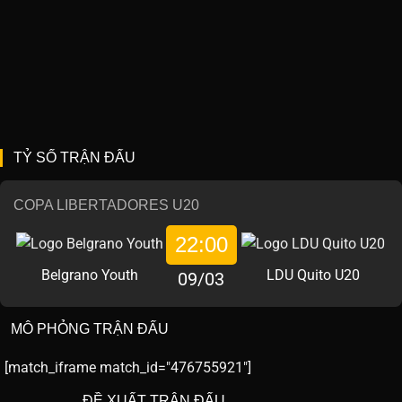
TỶ SỐ TRẬN ĐẤU
COPA LIBERTADORES U20
22:00
Belgrano Youth
LDU Quito U20
09/03
MÔ PHỎNG TRẬN ĐẤU
[match_iframe match_id="476755921"]
ĐỀ XUẤT TRẬN ĐẤU