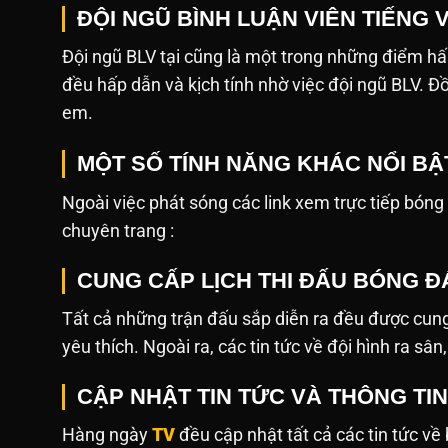
ĐỘI NGŨ BÌNH LUẬN VIÊN TIẾNG 
Đội ngũ BLV tại cũng là một trong những điểm hấ
đều hấp dẫn và kịch tính nhờ việc đội ngũ BLV. Đ
em.
MỘT SỐ TÍNH NĂNG KHÁC NỔI BẬ
Ngoài việc phát sóng các link xem trực tiếp bóng đá,
chuyên trang :
CUNG CẤP LỊCH THI ĐẤU BÓNG ĐÁ
Tất cả những trận đấu sắp diễn ra đều được cung
yêu thích. Ngoài ra, các tin tức về đội hình ra sâ
CẬP NHẬT TIN TỨC VÀ THÔNG TI
Hàng ngày
TV
đều cập nhật tất cả các tin tức v