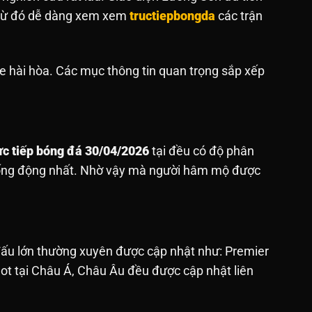
. Từ đó dễ dàng xem xem
tructiepbongda
các trận
e hài hòa. Các mục thông tin quan trọng sắp xếp
ực tiếp bóng đá 30/04/2026
tại đều có độ phân
sống động nhất. Nhờ vậy mà người hâm mộ được
 đấu lớn thường xuyên được cập nhật như: Premier
hot tại Châu Á, Châu Âu đều được cập nhật liên