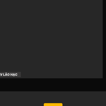
LV LÃO HẠC