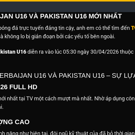
JAN U16 VÀ PAKISTAN U16 MỚI NHẤT
óng đá trực tuyến đáng tin cậy, anh em có thể tìm đến
T
 không lo bị gián đoạn bởi các yếu tố bên ngoài.
kistan U16
diễn ra vào lúc 05:30 ngày 30/04/2026 thuộc g
ERBAIJAN U16 VÀ PAKISTAN U16 – SỰ L
026 FULL HD
i nhất tại TV một cách mượt mà nhất. Nhờ áp dụng công
ải.
ƯỢNG CAO
h năng như hiện tại, đội ngũ kỹ thuật của đã bỏ thời gian