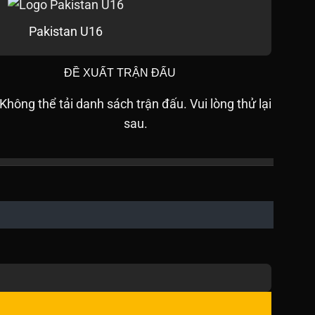
Pakistan U16
ĐỀ XUẤT TRẬN ĐẤU
Không thể tải danh sách trận đấu. Vui lòng thử lại
sau.