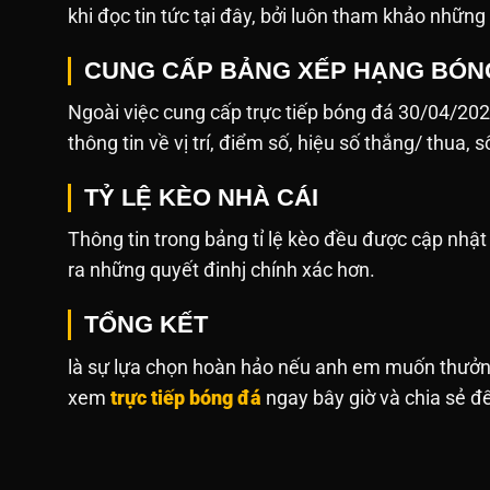
khi đọc tin tức tại đây, bởi luôn tham khảo những
CUNG CẤP BẢNG XẾP HẠNG BÓN
Ngoài việc cung cấp trực tiếp bóng đá 30/04/20
thông tin về vị trí, điểm số, hiệu số thắng/ thua, 
TỶ LỆ KÈO NHÀ CÁI
Thông tin trong bảng tỉ lệ kèo đều được cập nh
ra những quyết đinhj chính xác hơn.
TỔNG KẾT
là sự lựa chọn hoàn hảo nếu anh em muốn thưởng
xem
trực tiếp bóng đá
ngay bây giờ và chia sẻ đế