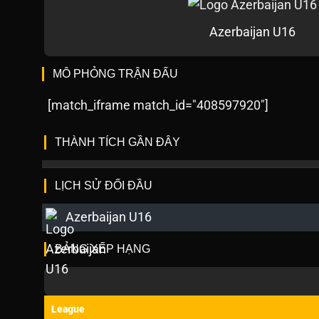
Azerbaijan U16
MÔ PHỎNG TRẬN ĐẤU
[match_iframe match_id="408597920"]
THÀNH TÍCH GẦN ĐÂY
LỊCH SỬ ĐỐI ĐẦU
Azerbaijan U16
BẢNG XẾP HẠNG
League