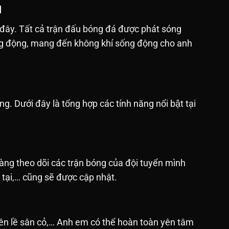
M
 đây. Tất cả trận đấu bóng đá được phát sóng
sống động, mang đến không khí sống động cho anh
ưới đây là tổng hợp các tính năng nổi bật tại
àng theo dõi các trận bóng của đội tuyển mình
n tại,… cũng sẽ được cập nhật.
bên lề sân cỏ,… Anh em có thể hoàn toàn yên tâm