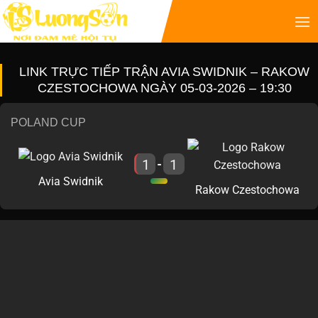
LINK TRỰC TIẾP TRẬN AVIA SWIDNIK – RAKOW
CZESTOCHOWA NGÀY 05-03-2026 – 19:30
POLAND CUP
1
1
-
Avia Swidnik
Rakow Czestochowa