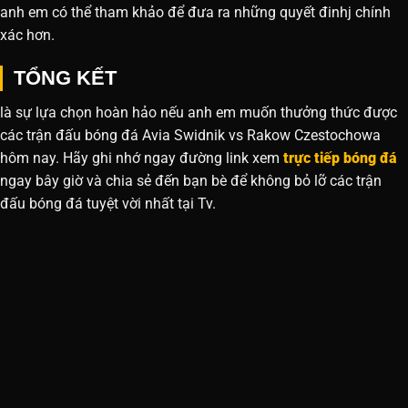
anh em có thể tham khảo để đưa ra những quyết đinhj chính
xác hơn.
TỔNG KẾT
là sự lựa chọn hoàn hảo nếu anh em muốn thưởng thức được
các trận đấu bóng đá Avia Swidnik vs Rakow Czestochowa
hôm nay. Hãy ghi nhớ ngay đường link xem
trực tiếp bóng đá
ngay bây giờ và chia sẻ đến bạn bè để không bỏ lỡ các trận
đấu bóng đá tuyệt vời nhất tại Tv.