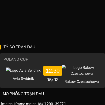
TỶ SỐ TRẬN ĐẤU
POLAND CUP
12:30
Avia Swidnik
05/03
Rakow Czestochowa
MÔ PHỎNG TRẬN ĐẤU
[match_iframe match_id="120013927"]