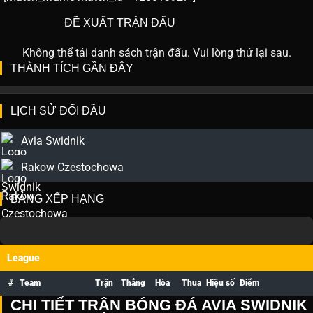
ĐỀ XUẤT TRẬN ĐẤU
Không thể tải danh sách trận đấu. Vui lòng thử lại sau.
THÀNH TÍCH GẦN ĐÂY
LỊCH SỬ ĐỐI ĐẦU
Avia Swidnik
Rakow Czestochowa
BẢNG XẾP HẠNG
League
#
Team
Trận
Thắng
Hòa
Thua
Hiệu số
Điểm
CHI TIẾT TRẬN BÓNG ĐÁ AVIA SWIDNIK