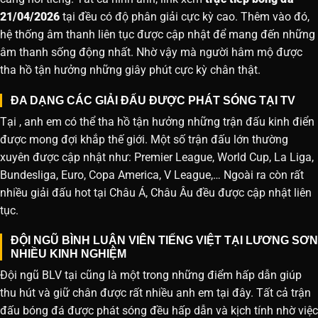
21/04/2026
tại đều có độ phân giải cực kỳ cao. Thêm vào đó,
hệ thống âm thanh liên tục được cập nhật để mang đến những
âm thanh sống động nhất. Nhờ vậy mà người hâm mộ được
tha hồ tận hưởng những giây phút cực kỳ chân thật.
ĐA DẠNG CÁC GIẢI ĐẤU ĐƯỢC PHÁT SÓNG TẠI TV
Tại , anh em có thể tha hồ tận hưởng những trận đấu kinh điển
được mong đợi khắp thế giới. Một số trận đấu lớn thường
xuyên được cập nhật như: Premier League, World Cup, La Liga,
Bundesliga, Euro, Copa America, V League,… Ngoài ra còn rất
nhiều giải đấu hot tại Châu Á, Châu Âu đều được cập nhật liên
tục.
ĐỘI NGŨ BÌNH LUẬN VIÊN TIẾNG VIỆT TẠI LƯƠNG SƠN
NHIỀU KINH NGHIỆM
Đội ngũ BLV tại cũng là một trong những điểm hấp dẫn giúp
thu hút và giữ chân được rất nhiều anh em tại đây. Tất cả trận
đấu bóng đá được phát sóng đều hấp dẫn và kịch tính nhờ việc