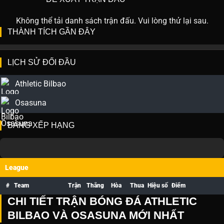
Không thể tải danh sách trận đấu. Vui lòng thử lại sau.
THÀNH TÍCH GẦN ĐÂY
LỊCH SỬ ĐỐI ĐẦU
Athletic Bilbao
Osasuna
BẢNG XẾP HẠNG
League
#
Team
Trận
Thắng
Hòa
Thua
Hiệu số
Điểm
CHI TIẾT TRẬN BÓNG ĐÁ ATHLETIC
BILBAO VÀ OSASUNA MỚI NHẤT