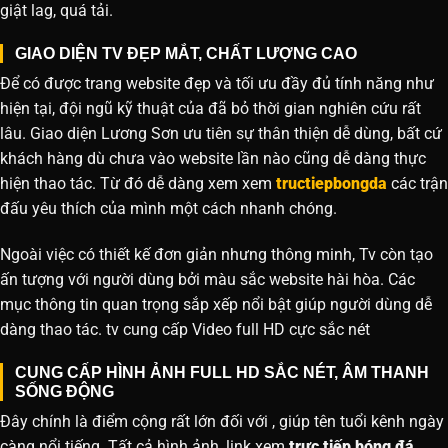
giật lag, quá tải.
GIAO DIỆN TV ĐẸP MẮT, CHẤT LƯỢNG CAO
Để có được trang website đẹp và tối ưu đầy đủ tính năng như
hiện tại, đội ngũ kỹ thuật của đã bỏ thời gian nghiên cứu rất
lâu. Giao diện Lương Sơn ưu tiên sự thân thiện dễ dùng, bất cứ
khách hàng dù chưa vào website lần nào cũng dễ dàng thực
hiện thao tác. Từ đó dễ dàng xem xem
tructiepbongda
các trận
đấu yêu thích của mình một cách nhanh chóng.
Ngoài việc có thiết kế đơn giản nhưng thông minh, Tv còn tạo
ấn tượng với người dùng bởi màu sắc website hài hòa. Các
mục thông tin quan trọng sắp xếp nổi bật giúp người dùng dễ
dàng thao tác. tv cung cấp Video full HD cực sắc nét
CUNG CẤP HÌNH ẢNH FULL HD SẮC NÉT, ÂM THANH
SỐNG ĐỘNG
Đây chính là điểm cộng rất lớn đối với , giúp tên tuổi kênh ngày
càng nổi tiếng. Tất cả hình ảnh, link xem
trực tiếp bóng đá