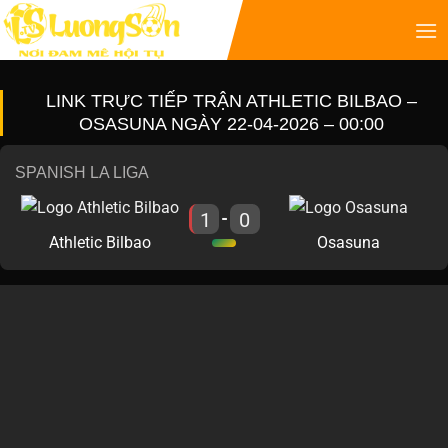
LINK TRỰC TIẾP TRẬN ATHLETIC BILBAO –
OSASUNA NGÀY 22-04-2026 – 00:00
SPANISH LA LIGA
1
0
-
Athletic Bilbao
Osasuna