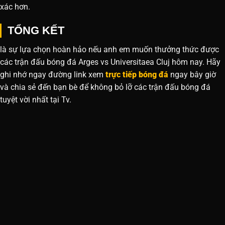
xác hơn.
TỔNG KẾT
là sự lựa chọn hoàn hảo nếu anh em muốn thưởng thức được
các trận đấu bóng đá Arges vs Universitaea Cluj hôm nay. Hãy
ghi nhớ ngay đường link xem
trực tiếp bóng đá
ngay bây giờ
và chia sẻ đến bạn bè để không bỏ lỡ các trận đấu bóng đá
tuyệt vời nhất tại Tv.