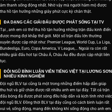
âm thanh sống động nhất. Nhờ vậy mà người hâm mộ được
tha hồ tận hưởng những giây phút cực kỳ chân thật.
ĐA DẠNG CÁC GIẢI ĐẤU ĐƯỢC PHÁT SÓNG TẠI TV
Tại , anh em có thể tha hồ tận hưởng những trận đấu kinh điển
được mong đợi khắp thế giới. Một số trận đấu lớn thường
xuyên được cập nhật như: Premier League, World Cup, La Liga,
Bundesliga, Euro, Copa America, V League,… Ngoài ra còn rất
nhiều giải đấu hot tại Châu Á, Châu Âu đều được cập nhật liên
tục.
ĐỘI NGŨ BÌNH LUẬN VIÊN TIẾNG VIỆT TẠI LƯƠNG SƠN
NHIỀU KINH NGHIỆM
Đội ngũ BLV tại cũng là một trong những điểm hấp dẫn giúp
thu hút và giữ chân được rất nhiều anh em tại đây. Tất cả trận
đấu bóng đá được phát sóng đều hấp dẫn và kịch tính nhờ việc
đội ngũ BLV. Đồng thời BLV tại đây cũng có cách bình luận rất
vui vẻ, sống động, mang đến không khí sống động cho anh em.