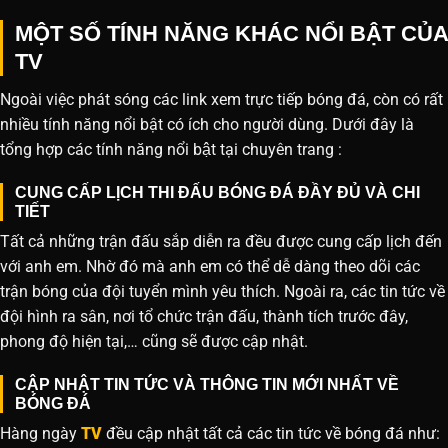
MỘT SỐ TÍNH NĂNG KHÁC NỔI BẬT CỦA
TV
Ngoài việc phát sóng các link xem trực tiếp bóng đá, còn có rất
nhiều tính năng nổi bật có ích cho người dùng. Dưới đây là
tổng hợp các tính năng nổi bật tại chuyên trang :
CUNG CẤP LỊCH THI ĐẤU BÓNG ĐÁ ĐẦY ĐỦ VÀ CHI
TIẾT
Tất cả những trận đấu sắp diễn ra đều được cung cấp lịch đến
với anh em. Nhờ đó mà anh em có thể dễ dàng theo dõi các
trận bóng của đội tuyển mình yêu thích. Ngoài ra, các tin tức về
đội hình ra sân, nơi tổ chức trận đấu, thành tích trước đây,
phong độ hiện tại,… cũng sẽ được cập nhật.
CẬP NHẬT TIN TỨC VÀ THÔNG TIN MỚI NHẤT VỀ
BÓNG ĐÁ
Hàng ngày
TV
đều cập nhật tất cả các tin tức về bóng đá như: