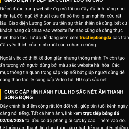
GIAO DIỆN TV ĐẸP MẮT, CHẤT LƯỢNG CAO
Để có được trang website đẹp và tối ưu đầy đủ tính năng như
hiện tại, đội ngũ kỹ thuật của đã bỏ thời gian nghiên cứu rất
lâu. Giao diện Lương Sơn ưu tiên sự thân thiện dễ dùng, bất cứ
khách hàng dù chưa vào website lần nào cũng dễ dàng thực
hiện thao tác. Từ đó dễ dàng xem xem
tructiepbongda
các trận
đấu yêu thích của mình một cách nhanh chóng.
Ngoài việc có thiết kế đơn giản nhưng thông minh, Tv còn tạo
ấn tượng với người dùng bởi màu sắc website hài hòa. Các
mục thông tin quan trọng sắp xếp nổi bật giúp người dùng dễ
dàng thao tác. tv cung cấp Video full HD cực sắc nét
CUNG CẤP HÌNH ẢNH FULL HD SẮC NÉT, ÂM THANH
SỐNG ĐỘNG
Đây chính là điểm cộng rất lớn đối với , giúp tên tuổi kênh ngày
càng nổi tiếng. Tất cả hình ảnh, link xem
trực tiếp bóng đá
02/03/2026
tại đều có độ phân giải cực kỳ cao. Thêm vào đó,
hệ thống âm thanh liên tục được cập nhật để mang đến những