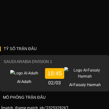
TỶ SỐ TRẬN ĐẤU
SAUDI ARABIA DIVISION 1
18:45
Al-Adalh
02/03
Al-Faisaly Harmah
MÔ PHỎNG TRẬN ĐẤU
[match_iframe match_id="232532926"]