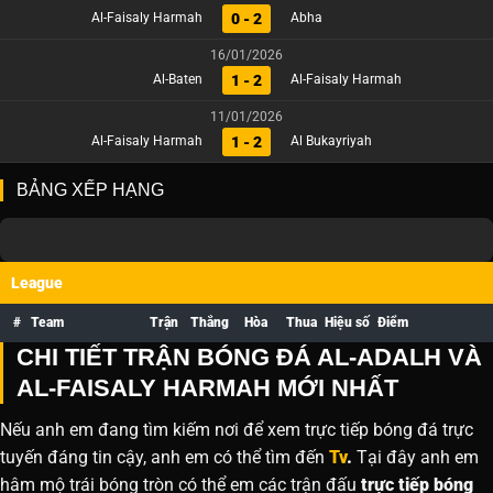
0 - 2
Al-Faisaly Harmah
Abha
16/01/2026
1 - 2
Al-Baten
Al-Faisaly Harmah
11/01/2026
1 - 2
Al-Faisaly Harmah
Al Bukayriyah
BẢNG XẾP HẠNG
League
#
Team
Trận
Thắng
Hòa
Thua
Hiệu số
Điểm
CHI TIẾT TRẬN BÓNG ĐÁ AL-ADALH VÀ
AL-FAISALY HARMAH MỚI NHẤT
Nếu anh em đang tìm kiếm nơi để xem trực tiếp bóng đá trực
tuyến đáng tin cậy, anh em có thể tìm đến
Tv
.
Tại đây anh em
hâm mộ trái bóng tròn có thể em các trận đấu
trực tiếp bóng