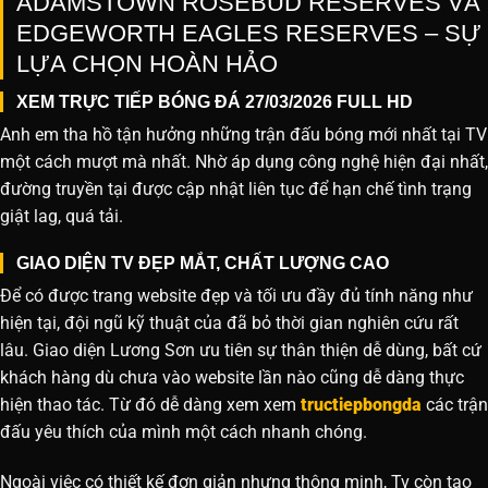
ADAMSTOWN ROSEBUD RESERVES VÀ
EDGEWORTH EAGLES RESERVES – SỰ
LỰA CHỌN HOÀN HẢO
XEM TRỰC TIẾP BÓNG ĐÁ 27/03/2026 FULL HD
Anh em tha hồ tận hưởng những trận đấu bóng mới nhất tại TV
một cách mượt mà nhất. Nhờ áp dụng công nghệ hiện đại nhất,
đường truyền tại được cập nhật liên tục để hạn chế tình trạng
giật lag, quá tải.
GIAO DIỆN TV ĐẸP MẮT, CHẤT LƯỢNG CAO
Để có được trang website đẹp và tối ưu đầy đủ tính năng như
hiện tại, đội ngũ kỹ thuật của đã bỏ thời gian nghiên cứu rất
lâu. Giao diện Lương Sơn ưu tiên sự thân thiện dễ dùng, bất cứ
khách hàng dù chưa vào website lần nào cũng dễ dàng thực
hiện thao tác. Từ đó dễ dàng xem xem
tructiepbongda
các trận
đấu yêu thích của mình một cách nhanh chóng.
Ngoài việc có thiết kế đơn giản nhưng thông minh, Tv còn tạo