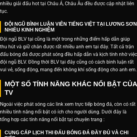
nhiều giải đấu hot tại Châu Á, Châu Âu đều được cập nhật liên
tục.
ĐỘI NGŨ BÌNH LUẬN VIÊN TIẾNG VIỆT TẠI LƯƠNG SƠN
NHIỀU KINH NGHIỆM
Đội ngũ BLV tại cũng là một trong những điểm hấp dẫn giúp
thu hút và giữ chân được rất nhiều anh em tại đây. Tất cả trận
đấu bóng đá được phát sóng đều hấp dẫn và kịch tính nhờ việc
đội ngũ BLV. Đồng thời BLV tại đây cũng có cách bình luận rất
vui vẻ, sống động, mang đến không khí sống động cho anh em.
MỘT SỐ TÍNH NĂNG KHÁC NỔI BẬT CỦA
TV
Ngoài việc phát sóng các link xem trực tiếp bóng đá, còn có rất
nhiều tính năng nổi bật có ích cho người dùng. Dưới đây là
tổng hợp các tính năng nổi bật tại chuyên trang :
CUNG CẤP LỊCH THI ĐẤU BÓNG ĐÁ ĐẦY ĐỦ VÀ CHI