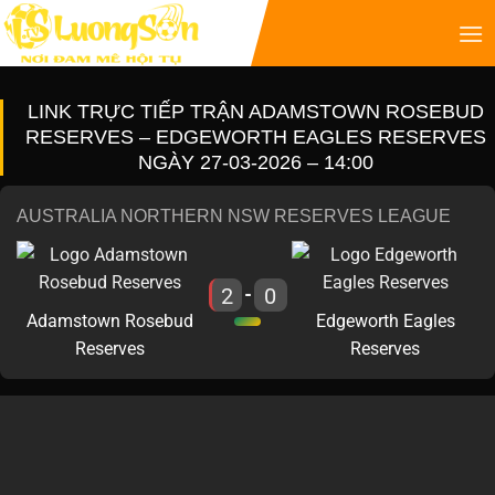
LINK TRỰC TIẾP TRẬN ADAMSTOWN ROSEBUD
RESERVES – EDGEWORTH EAGLES RESERVES
NGÀY 27-03-2026 – 14:00
AUSTRALIA NORTHERN NSW RESERVES LEAGUE
2
0
-
Adamstown Rosebud
Edgeworth Eagles
Reserves
Reserves