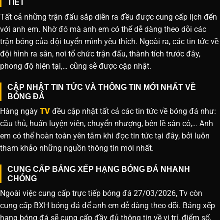
TIẾT
Tất cả những trận đấu sắp diễn ra đều được cung cấp lịch đến
với anh em. Nhờ đó mà anh em có thể dễ dàng theo dõi các
trận bóng của đội tuyển mình yêu thích. Ngoài ra, các tin tức về
đội hình ra sân, nơi tổ chức trận đấu, thành tích trước đây,
phong độ hiện tại,… cũng sẽ được cập nhật.
CẬP NHẬT TIN TỨC VÀ THÔNG TIN MỚI NHẤT VỀ
BÓNG ĐÁ
Hàng ngày
TV
đều cập nhật tất cả các tin tức về bóng đá như:
cầu thủ, huấn luyện viên, chuyển nhượng, bên lề sân cỏ,… Anh
em có thể hoàn toàn yên tâm khi đọc tin tức tại đây, bởi luôn
tham khảo những nguồn thông tin mới nhất.
CUNG CẤP BẢNG XẾP HẠNG BÓNG ĐÁ NHANH
CHÓNG
Ngoài việc cung cấp trực tiếp bóng đá 27/03/2026, Tv còn
cung cấp BXH bóng đá để anh em dễ dàng theo dõi. Bảng xếp
hạng bóng đá sẽ cung cấp đầy đủ thông tin về vị trí, điểm số,