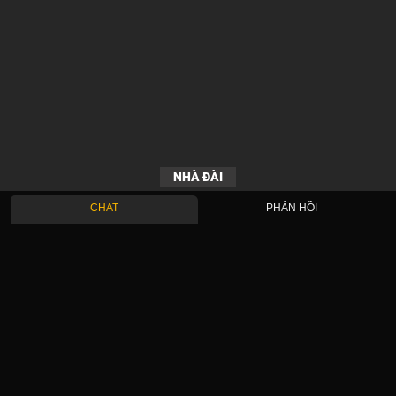
NHÀ ĐÀI
CHAT
PHẢN HỒI