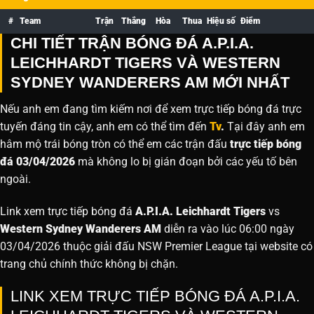
#
Team
Trận
Thắng
Hòa
Thua
Hiệu số
Điểm
CHI TIẾT TRẬN BÓNG ĐÁ A.P.I.A.
LEICHHARDT TIGERS VÀ WESTERN
SYDNEY WANDERERS AM MỚI NHẤT
Nếu anh em đang tìm kiếm nơi để xem trực tiếp bóng đá trực
tuyến đáng tin cậy, anh em có thể tìm đến
Tv
.
Tại đây anh em
hâm mộ trái bóng tròn có thể em các trận đấu
trực tiếp bóng
đá 03/04/2026
mà không lo bị gián đoạn bởi các yếu tố bên
ngoài.
Link xem trực tiếp bóng đá
A.P.I.A. Leichhardt Tigers
vs
Western Sydney Wanderers AM
diễn ra vào lúc 06:00 ngày
03/04/2026 thuộc giải đấu NSW Premier League tại website
có
trang chủ chính thức không bị chặn.
LINK XEM TRỰC TIẾP BÓNG ĐÁ A.P.I.A.